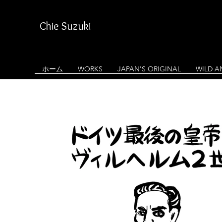
Chie Suzuki
ホーム
WORKS
JAPAN'S ORIGINAL
WILD A